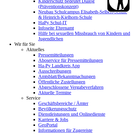
Kinderschutz bedeutet Dialog
(Präventionskonzept)
Neubau Schulcampus Elisabeth-Selbert-Schule
& Heinrich-Kielhorn-Schule
HaPy Schul-IT
Infoseite Ehrenamt
Hilfe bei sexuellen Missbrauch von Kindern und
Jugendlichen
Wir für Sie
Aktuelles
Pressemitteilungen
Aboservice für Pressemitteilungen
Ha-Py Landkreis App
Ausschreibungen
Amtsblatt/Bekanntmachungen
Öffentliche Zustellungen
Abgeschlossene Vergabeverfahren
Aktuelle Termine
Service
Geschäftsbereiche / Ämter
Bevölkerungsschutz
Dienstleistungen und Onlinedienste
Karriere & Jobs
GeoPortal
Informationen für Zugereiste