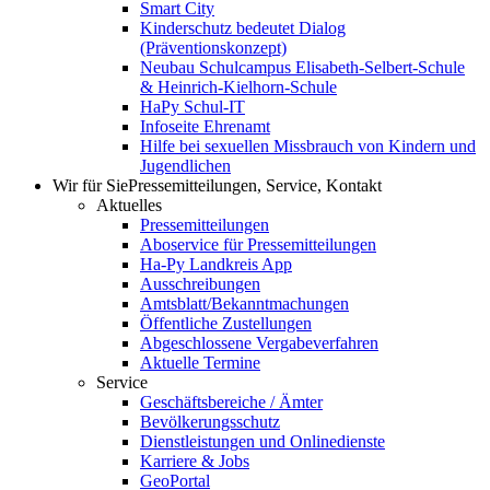
Smart City
Kinderschutz bedeutet Dialog
(Präventionskonzept)
Neubau Schulcampus Elisabeth-Selbert-Schule
& Heinrich-Kielhorn-Schule
HaPy Schul-IT
Infoseite Ehrenamt
Hilfe bei sexuellen Missbrauch von Kindern und
Jugendlichen
Wir für Sie
Pressemitteilungen, Service, Kontakt
Aktuelles
Pressemitteilungen
Aboservice für Pressemitteilungen
Ha-Py Landkreis App
Ausschreibungen
Amtsblatt/Bekanntmachungen
Öffentliche Zustellungen
Abgeschlossene Vergabeverfahren
Aktuelle Termine
Service
Geschäftsbereiche / Ämter
Bevölkerungsschutz
Dienstleistungen und Onlinedienste
Karriere & Jobs
GeoPortal