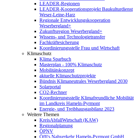
LEADER-Regionen
LEADER-Kooperationsprojekt Baukulturdienst
Weser-Leine-Harz
Regionale Entwicklungskooperation
Weserbergland+
Zukunftsregion Weserbergland+
Wissens- und Technologietransfer
Fachkräftesicherung
Koordinierungsstelle Frau und Wirtschaft
Klimaschutz
Klima Sparbuch
Masterplan - 100% Klimaschutz
Mobilitätskonzept
aktuelle Klimaschutzprojekte
Bündnis Klimaneutrales Weserbergland 2030
Solarportal
CO2-Rechner
Koordinierungsstelle Klimafreundliche Mobilität
im Landkreis Hameln-Pyrmont
Energie- und Treibhausgasbilanz 2023
Weitere Themen
KreisAbfallWirtschaft (KAW)
Regionalplanung
ÖPNV
Öffi's Nahverkehr Hameln-Pyrmont GmbH