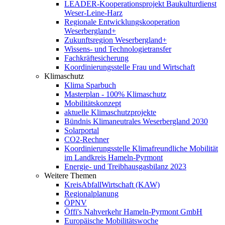
LEADER-Kooperationsprojekt Baukulturdienst
Weser-Leine-Harz
Regionale Entwicklungskooperation
Weserbergland+
Zukunftsregion Weserbergland+
Wissens- und Technologietransfer
Fachkräftesicherung
Koordinierungsstelle Frau und Wirtschaft
Klimaschutz
Klima Sparbuch
Masterplan - 100% Klimaschutz
Mobilitätskonzept
aktuelle Klimaschutzprojekte
Bündnis Klimaneutrales Weserbergland 2030
Solarportal
CO2-Rechner
Koordinierungsstelle Klimafreundliche Mobilität
im Landkreis Hameln-Pyrmont
Energie- und Treibhausgasbilanz 2023
Weitere Themen
KreisAbfallWirtschaft (KAW)
Regionalplanung
ÖPNV
Öffi's Nahverkehr Hameln-Pyrmont GmbH
Europäische Mobilitätswoche