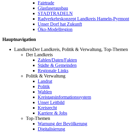
Fairtrade
Glasfaserausbau
STADTRADELN
Radverkehrskonzept Landkreis Hameln-Pyrmont
Unser Dorf hat Zukunft
Öko-Modellregion
Hauptnavigation
Landkreis
Der Landkreis, Politik & Verwaltung, Top-Themen
Der Landkreis
Zahlen/Daten/Fakten
Städte & Gemeinden
Regionale Links
Politik & Verwaltung
Landrat
Politik
Wahlen
Kreistagsinformationssystem
Unser Leitbild
Kreisrecht
Karriere & Jobs
Top-Themen
Warnung der Bevölkerung
Digitalisierung