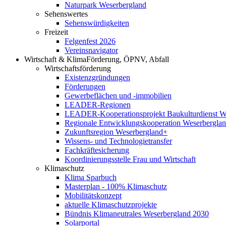
Naturpark Weserbergland
Sehenswertes
Sehenswürdigkeiten
Freizeit
Felgenfest 2026
Vereinsnavigator
Wirtschaft & Klima
Förderung, ÖPNV, Abfall
Wirtschaftsförderung
Existenzgründungen
Förderungen
Gewerbeflächen und -immobilien
LEADER-Regionen
LEADER-Kooperationsprojekt Baukulturdienst W
Regionale Entwicklungskooperation Weserbergla
Zukunftsregion Weserbergland+
Wissens- und Technologietransfer
Fachkräftesicherung
Koordinierungsstelle Frau und Wirtschaft
Klimaschutz
Klima Sparbuch
Masterplan - 100% Klimaschutz
Mobilitätskonzept
aktuelle Klimaschutzprojekte
Bündnis Klimaneutrales Weserbergland 2030
Solarportal