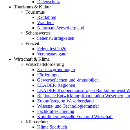
Datenschutz
Tourismus & Kultur
Tourismus
Radfahren
Wandern
Naturpark Weserbergland
Sehenswertes
Sehenswürdigkeiten
Freizeit
Felgenfest 2026
Vereinsnavigator
Wirtschaft & Klima
Wirtschaftsförderung
Existenzgründungen
Förderungen
Gewerbeflächen und -immobilien
LEADER-Regionen
LEADER-Kooperationsprojekt Baukulturdienst W
Regionale Entwicklungskooperation Weserbergla
Zukunftsregion Weserbergland+
Wissens- und Technologietransfer
Fachkräftesicherung
Koordinierungsstelle Frau und Wirtschaft
Klimaschutz
Klima Sparbuch