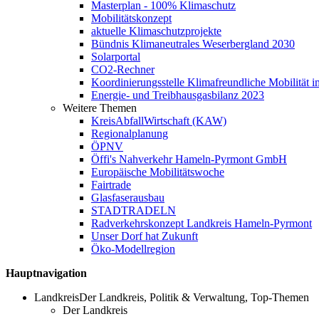
Masterplan - 100% Klimaschutz
Mobilitätskonzept
aktuelle Klimaschutzprojekte
Bündnis Klimaneutrales Weserbergland 2030
Solarportal
CO2-Rechner
Koordinierungsstelle Klimafreundliche Mobilität
Energie- und Treibhausgasbilanz 2023
Weitere Themen
KreisAbfallWirtschaft (KAW)
Regionalplanung
ÖPNV
Öffi's Nahverkehr Hameln-Pyrmont GmbH
Europäische Mobilitätswoche
Fairtrade
Glasfaserausbau
STADTRADELN
Radverkehrskonzept Landkreis Hameln-Pyrmont
Unser Dorf hat Zukunft
Öko-Modellregion
Hauptnavigation
Landkreis
Der Landkreis, Politik & Verwaltung, Top-Themen
Der Landkreis