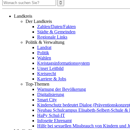
Landkreis
Der Landkreis
Zahlen/Daten/Fakten
Städte & Gemeinden
Regionale Links
Politik & Verwaltung
Landrat
Politik
Wahlen
Kreistagsinformationssystem
Unser Leitbild
Kreisrecht
Karriere & Jobs
Top-Themen
Warnung der Bevölkerung
Digitalisierung
Smart City
Kinderschutz bedeutet Dialog (Präventionskonzept
Neubau Schulcampus Elisabeth-Selbert-Schule & 
HaPy Schul-IT
Infoseite Ehrenamt
Hilfe bei sexuellen Missbrauch von Kindern und 