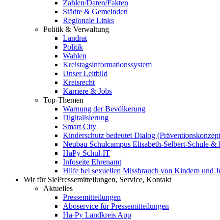
Zahlen/Daten/Fakten
Städte & Gemeinden
Regionale Links
Politik & Verwaltung
Landrat
Politik
Wahlen
Kreistagsinformationssystem
Unser Leitbild
Kreisrecht
Karriere & Jobs
Top-Themen
Warnung der Bevölkerung
Digitalisierung
Smart City
Kinderschutz bedeutet Dialog (Präventionskonzept
Neubau Schulcampus Elisabeth-Selbert-Schule & 
HaPy Schul-IT
Infoseite Ehrenamt
Hilfe bei sexuellen Missbrauch von Kindern und 
Wir für Sie
Pressemitteilungen, Service, Kontakt
Aktuelles
Pressemitteilungen
Aboservice für Pressemitteilungen
Ha-Py Landkreis App