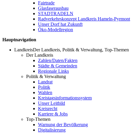
Fairtrade
Glasfaserausbau
STADTRADELN
Radverkehrskonzept Landkreis Hameln-Pyrmont
Unser Dorf hat Zukunft
Öko-Modellregion
Hauptnavigation
Landkreis
Der Landkreis, Politik & Verwaltung, Top-Themen
Der Landkreis
Zahlen/Daten/Fakten
Städte & Gemeinden
Regionale Links
Politik & Verwaltung
Landrat
Politik
Wahlen
Kreistagsinformationssystem
Unser Leitbild
Kreisrecht
Karriere & Jobs
Top-Themen
Warnung der Bevölkerung
Digitalisierung