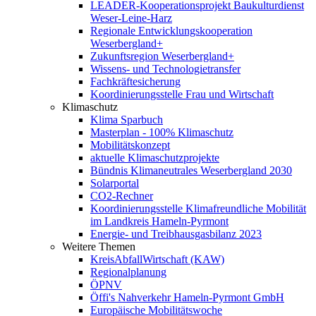
LEADER-Kooperationsprojekt Baukulturdienst
Weser-Leine-Harz
Regionale Entwicklungskooperation
Weserbergland+
Zukunftsregion Weserbergland+
Wissens- und Technologietransfer
Fachkräftesicherung
Koordinierungsstelle Frau und Wirtschaft
Klimaschutz
Klima Sparbuch
Masterplan - 100% Klimaschutz
Mobilitätskonzept
aktuelle Klimaschutzprojekte
Bündnis Klimaneutrales Weserbergland 2030
Solarportal
CO2-Rechner
Koordinierungsstelle Klimafreundliche Mobilität
im Landkreis Hameln-Pyrmont
Energie- und Treibhausgasbilanz 2023
Weitere Themen
KreisAbfallWirtschaft (KAW)
Regionalplanung
ÖPNV
Öffi's Nahverkehr Hameln-Pyrmont GmbH
Europäische Mobilitätswoche