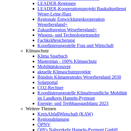
LEADER-Regionen
LEADER-Kooperationsprojekt Baukulturdienst
Weser-Leine-Harz
Regionale Entwicklungskooperation
Weserbergland+
Zukunftsregion Weserbergland+
Wissens- und Technologietransfer
Fachkräftesicherung
Koordinierungsstelle Frau und Wirtschaft
Klimaschutz
Klima Sparbuch
Masterplan - 100% Klimaschutz
Mobilitätskonzept
aktuelle Klimaschutzprojekte
Bündnis Klimaneutrales Weserbergland 2030
Solarportal
CO2-Rechner
Koordinierungsstelle Klimafreundliche Mobilität
im Landkreis Hameln-Pyrmont
Energie- und Treibhausgasbilanz 2023
Weitere Themen
KreisAbfallWirtschaft (KAW)
Regionalplanung
ÖPNV
Öffi's Nahverkehr Hameln-Pyrmont GmbH