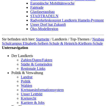
Europäische Mobilitätswoche
Fairtrade
Glasfaserausbau
STADTRADELN
Radverkehrskonzept Landkreis Hameln-Pyrmont
Unser Dorf hat Zukunft
Öko-Modellregion
Sie befinden sich hier:
Startseite
/
Landkreis
/
Top-Themen
/
Neubau
Schulcampus Elisabeth-Selbert-Schule & Heinrich-Kielhorn-Schule
Unternavigation
Der Landkreis
Zahlen/Daten/Fakten
Städte & Gemeinden
Regionale Links
Politik & Verwaltung
Landrat
Politik
Wahlen
Kreistagsinformationssystem
Unser Leitbild
Kreisrecht
Karriere & Jobs