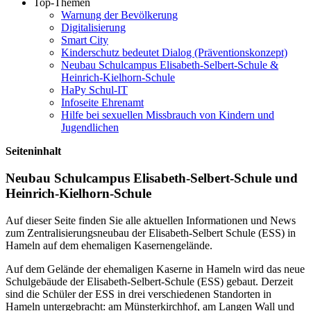
Top-Themen
Warnung der Bevölkerung
Digitalisierung
Smart City
Kinderschutz bedeutet Dialog (Präventionskonzept)
Neubau Schulcampus Elisabeth-Selbert-Schule &
Heinrich-Kielhorn-Schule
HaPy Schul-IT
Infoseite Ehrenamt
Hilfe bei sexuellen Missbrauch von Kindern und
Jugendlichen
Seiteninhalt
Neubau Schulcampus Elisabeth-Selbert-Schule und
Heinrich-Kielhorn-Schule
Auf dieser Seite finden Sie alle aktuellen Informationen und News
zum Zentralisierungsneubau der Elisabeth-Selbert Schule (ESS) in
Hameln auf dem ehemaligen Kasernengelände.
Auf dem Gelände der ehemaligen Kaserne in Hameln wird das neue
Schulgebäude der Elisabeth-Selbert-Schule (ESS) gebaut. Derzeit
sind die Schüler der ESS in drei verschiedenen Standorten in
Hameln untergebracht: am Münsterkirchhof, am Langen Wall und