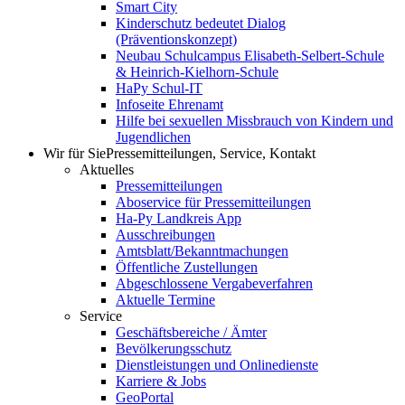
Smart City
Kinderschutz bedeutet Dialog
(Präventionskonzept)
Neubau Schulcampus Elisabeth-Selbert-Schule
& Heinrich-Kielhorn-Schule
HaPy Schul-IT
Infoseite Ehrenamt
Hilfe bei sexuellen Missbrauch von Kindern und
Jugendlichen
Wir für Sie
Pressemitteilungen, Service, Kontakt
Aktuelles
Pressemitteilungen
Aboservice für Pressemitteilungen
Ha-Py Landkreis App
Ausschreibungen
Amtsblatt/Bekanntmachungen
Öffentliche Zustellungen
Abgeschlossene Vergabeverfahren
Aktuelle Termine
Service
Geschäftsbereiche / Ämter
Bevölkerungsschutz
Dienstleistungen und Onlinedienste
Karriere & Jobs
GeoPortal