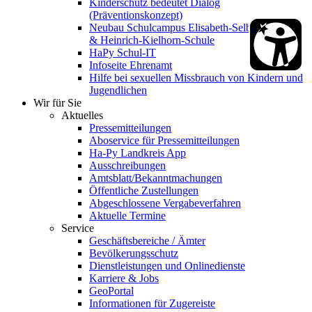
Kinderschutz bedeutet Dialog
(Präventionskonzept)
Neubau Schulcampus Elisabeth-Selbert-Schule
& Heinrich-Kielhorn-Schule
HaPy Schul-IT
Infoseite Ehrenamt
Hilfe bei sexuellen Missbrauch von Kindern und
Jugendlichen
Wir für Sie
Aktuelles
Pressemitteilungen
Aboservice für Pressemitteilungen
Ha-Py Landkreis App
Ausschreibungen
Amtsblatt/Bekanntmachungen
Öffentliche Zustellungen
Abgeschlossene Vergabeverfahren
Aktuelle Termine
Service
Geschäftsbereiche / Ämter
Bevölkerungsschutz
Dienstleistungen und Onlinedienste
Karriere & Jobs
GeoPortal
Informationen für Zugereiste