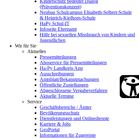
Kinderschutz bedeutet Dialog
(Präventionskonzept)
Neubau Schulcampus Elisabeth-Selbert-Schule
& Heinrich-Kielhorn-Schule
HaPy Schul-IT
Infoseite Ehrenamt
Hilfe bei sexuellen Missbrauch von Kindern und
Jugendlichen
Wir für Sie
Aktuelles
Pressemitteilungen
Aboservice für Pressemitteilungen
Ha-Py Landkreis App
Ausschreibungen
Amtsblatt/Bekanntmachungen
Öffentliche Zustellungen
Abgeschlossene Vergabeverfahren
Aktuelle Termine
Service
Geschäftsbereiche / Ämter
Bevölkerungsschutz
Dienstleistungen und Onlinedienste
Karriere & Jobs
GeoPortal
Informationen für Zugereiste