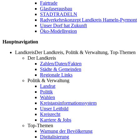
Fairtrade
Glasfaserausbau
STADTRADELN
Radverkehrskonzept Landkreis Hameln-Pyrmont
Unser Dorf hat Zukunft
Öko-Modellregion
Hauptnavigation
Landkreis
Der Landkreis, Politik & Verwaltung, Top-Themen
Der Landkreis
Zahlen/Daten/Fakten
Städte & Gemeinden
Regionale Links
Politik & Verwaltung
Landrat
Politik
Wahlen
Kreistagsinformationssystem
Unser Leitbild
Kreisrecht
Karriere & Jobs
Top-Themen
Warnung der Bevölkerung
Digitalisierung