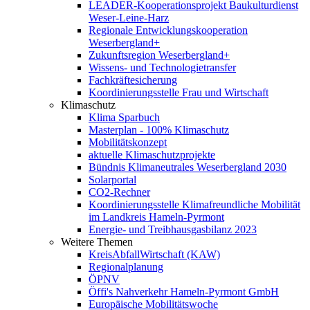
LEADER-Kooperationsprojekt Baukulturdienst
Weser-Leine-Harz
Regionale Entwicklungskooperation
Weserbergland+
Zukunftsregion Weserbergland+
Wissens- und Technologietransfer
Fachkräftesicherung
Koordinierungsstelle Frau und Wirtschaft
Klimaschutz
Klima Sparbuch
Masterplan - 100% Klimaschutz
Mobilitätskonzept
aktuelle Klimaschutzprojekte
Bündnis Klimaneutrales Weserbergland 2030
Solarportal
CO2-Rechner
Koordinierungsstelle Klimafreundliche Mobilität
im Landkreis Hameln-Pyrmont
Energie- und Treibhausgasbilanz 2023
Weitere Themen
KreisAbfallWirtschaft (KAW)
Regionalplanung
ÖPNV
Öffi's Nahverkehr Hameln-Pyrmont GmbH
Europäische Mobilitätswoche