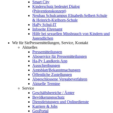
Smart City
Kinderschutz bedeutet Dialog
(Präventionskonzept)
Neubau Schulcampus Elisabeth-Selbert-Schule
& Heinrich-Kielhorn-Schule
HaPy Schul-IT
Infoseite Ehrenamt
Hilfe bei sexuellen Missbrauch von Kindern und
Jugendlichen
Wir für Sie
Pressemitteilungen, Service, Kontakt
Aktuelles
Pressemitteilungen
Aboservice für Pressemitteilungen
Ha-Py Landkreis App
Ausschreibungen
Amtsblatt/Bekanntmachungen
Öffentliche Zustellungen
Abgeschlossene Vergabeverfahren
Aktuelle Termine
Service
Geschäftsbereiche / Ämter
Bevölkerungsschutz
Dienstleistungen und Onlinedienste
Karriere & Jobs
GeoPortal