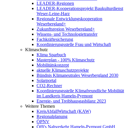
LEADER-Regionen
LEADER-Kooperationsprojekt Baukulturdienst
Weser-Leine-Harz
Regionale Entwicklungskooperation
Weserbergland+
Zukunftsregion Weserbergland+
Wissens- und Technologietransfer
Fachkräftesicherung
Koordinierungsstelle Frau und Wirtschaft
Klimaschutz
Klima Sparbuch
Masterplan - 100% Klimaschutz
Mobilitätskonzept
aktuelle Klimaschutzprojekte
Bündnis Klimaneutrales Weserbergland 2030
Solarportal
CO2-Rechner
Koordinierungsstelle Klimafreundliche Mobilität
im Landkreis Hameln-Pyrmont
Energie- und Treibhausgasbilanz 2023
Weitere Themen
KreisAbfallWirtschaft (KAW)
Regionalplanung
ÖPNV
Öffi's Nahverkehr Hameln-Pyrmont GmbH