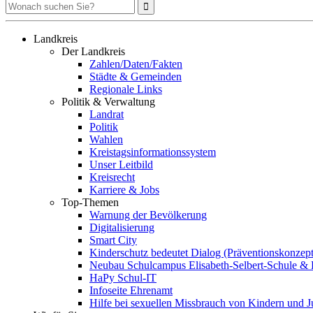
Landkreis
Der Landkreis
Zahlen/Daten/Fakten
Städte & Gemeinden
Regionale Links
Politik & Verwaltung
Landrat
Politik
Wahlen
Kreistagsinformationssystem
Unser Leitbild
Kreisrecht
Karriere & Jobs
Top-Themen
Warnung der Bevölkerung
Digitalisierung
Smart City
Kinderschutz bedeutet Dialog (Präventionskonzept
Neubau Schulcampus Elisabeth-Selbert-Schule & 
HaPy Schul-IT
Infoseite Ehrenamt
Hilfe bei sexuellen Missbrauch von Kindern und 