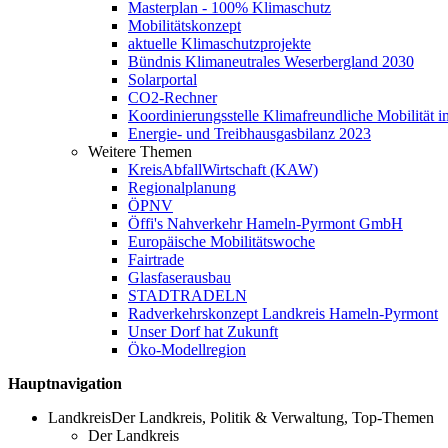
Masterplan - 100% Klimaschutz
Mobilitätskonzept
aktuelle Klimaschutzprojekte
Bündnis Klimaneutrales Weserbergland 2030
Solarportal
CO2-Rechner
Koordinierungsstelle Klimafreundliche Mobilität
Energie- und Treibhausgasbilanz 2023
Weitere Themen
KreisAbfallWirtschaft (KAW)
Regionalplanung
ÖPNV
Öffi's Nahverkehr Hameln-Pyrmont GmbH
Europäische Mobilitätswoche
Fairtrade
Glasfaserausbau
STADTRADELN
Radverkehrskonzept Landkreis Hameln-Pyrmont
Unser Dorf hat Zukunft
Öko-Modellregion
Hauptnavigation
Landkreis
Der Landkreis, Politik & Verwaltung, Top-Themen
Der Landkreis