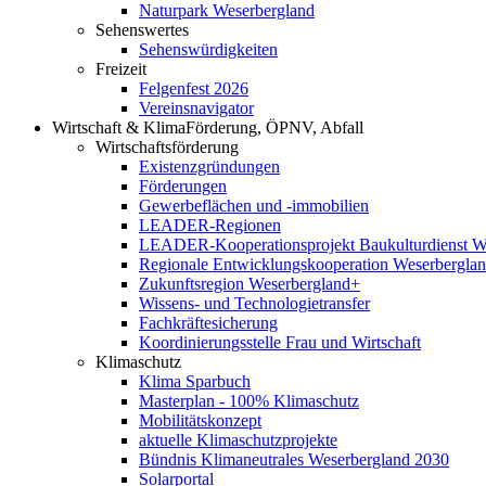
Naturpark Weserbergland
Sehenswertes
Sehenswürdigkeiten
Freizeit
Felgenfest 2026
Vereinsnavigator
Wirtschaft & Klima
Förderung, ÖPNV, Abfall
Wirtschaftsförderung
Existenzgründungen
Förderungen
Gewerbeflächen und -immobilien
LEADER-Regionen
LEADER-Kooperationsprojekt Baukulturdienst W
Regionale Entwicklungskooperation Weserbergla
Zukunftsregion Weserbergland+
Wissens- und Technologietransfer
Fachkräftesicherung
Koordinierungsstelle Frau und Wirtschaft
Klimaschutz
Klima Sparbuch
Masterplan - 100% Klimaschutz
Mobilitätskonzept
aktuelle Klimaschutzprojekte
Bündnis Klimaneutrales Weserbergland 2030
Solarportal