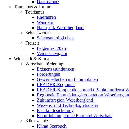
Datenschutz
Tourismus & Kultur
Tourismus
Radfahren
Wandern
Naturpark Weserbergland
Sehenswertes
Sehenswürdigkeiten
Freizeit
Felgenfest 2026
Vereinsnavigator
Wirtschaft & Klima
Wirtschaftsförderung
Existenzgründungen
Förderungen
Gewerbeflächen und -immobilien
LEADER-Regionen
LEADER-Kooperationsprojekt Baukulturdienst W
Regionale Entwicklungskooperation Weserbergla
Zukunftsregion Weserbergland+
Wissens- und Technologietransfer
Fachkräftesicherung
Koordinierungsstelle Frau und Wirtschaft
Klimaschutz
Klima Sparbuch