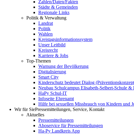
Zahlen/Daten/Fakten
Städte & Gemeinden
Regionale Links
Politik & Verwaltung
Landrat
Politik
Wahlen
Kreistagsinformationssystem
Unser Leitbild
Kreisrecht
Karriere & Jobs
Top-Themen
Warnung der Bevölkerung
Digitalisierung
Smart City
Kinderschutz bedeutet Dialog (Präventionskonzept
Neubau Schulcampus Elisabeth-Selbert-Schule & 
HaPy Schul-IT
Infoseite Ehrenamt
Hilfe bei sexuellen Missbrauch von Kindern und 
Wir für Sie
Pressemitteilungen, Service, Kontakt
Aktuelles
Pressemitteilungen
Aboservice für Pressemitteilungen
Ha-Py Landkreis App